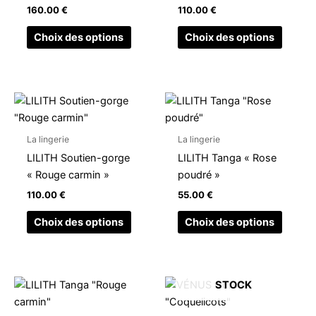
160.00
€
110.00
€
page
page
du
du
Choix des options
Choix des options
produit
produit
Ce
Ce
produit
produit
a
a
La lingerie
La lingerie
plusieurs
plusieu
LILITH Soutien-gorge
LILITH Tanga « Rose
variations.
variati
« Rouge carmin »
poudré »
Les
Les
110.00
€
55.00
€
options
option
peuvent
peuven
Choix des options
Choix des options
être
être
choisies
choisi
EN RUPTURE DE
sur
sur
Ce
Ce
STOCK
la
la
produit
produit
page
page