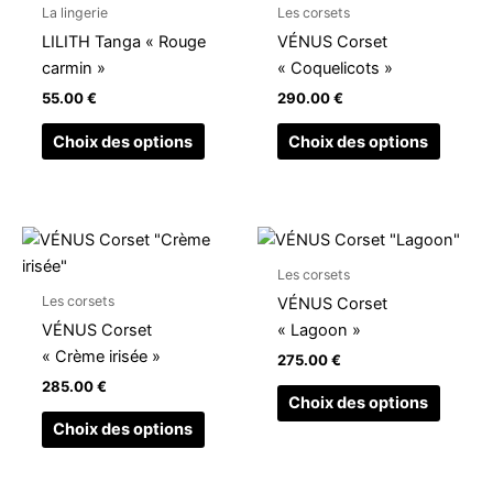
a
a
du
du
La lingerie
Les corsets
plusieurs
plusieu
produit
produit
LILITH Tanga « Rouge
VÉNUS Corset
variations.
variati
carmin »
« Coquelicots »
Les
Les
55.00
€
290.00
€
options
option
peuvent
peuven
Choix des options
Choix des options
être
être
choisies
choisi
sur
sur
Ce
Ce
la
la
produit
produit
page
page
Les corsets
a
a
du
du
Les corsets
VÉNUS Corset
plusieurs
plusieu
produit
produit
VÉNUS Corset
« Lagoon »
variations.
variati
« Crème irisée »
275.00
€
Les
Les
285.00
€
options
option
Choix des options
peuvent
peuven
Choix des options
être
être
choisies
choisi