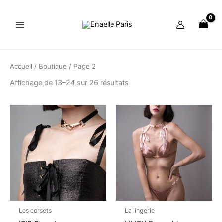
Aller
au
contenu
Accueil
/
Boutique
/ Page 2
Affichage de 13–24 sur 26 résultats
Ce
Ce
produit
produit
a
a
plusieurs
plusieu
variations.
variati
Les
Les
options
option
peuvent
peuven
être
être
Les corsets
La lingerie
choisies
choisi