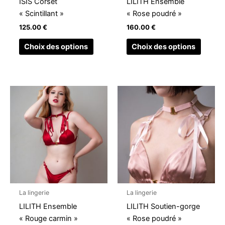
ISIS Corset
LILITH Ensemble
sur
sur
« Scintillant »
« Rose poudré »
la
la
125.00
€
160.00
€
page
page
du
du
Choix des options
Choix des options
produit
produit
Ce
Ce
produit
produit
a
a
plusieurs
plusieu
variations.
variati
Les
Les
options
option
peuvent
peuven
être
être
La lingerie
La lingerie
choisies
choisi
LILITH Ensemble
LILITH Soutien-gorge
sur
sur
« Rouge carmin »
« Rose poudré »
la
la