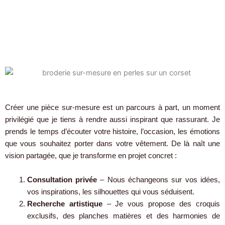
tenue impeccable, qui se porte avec grâce et aisance. Chaque
geste est maîtrisé : du patronage entièrement dessiné à la main,
aux points de couture fins et réguliers, en passant par des finitions
invisibles souvent réservées aux maisons de haute couture.
Créer une pièce sur-mesure est un parcours à part, un moment
privilégié que je tiens à rendre aussi inspirant que rassurant. Je
prends le temps d’écouter votre histoire, l’occasion, les émotions
que vous souhaitez porter dans votre vêtement. De là naît une
vision partagée, que je transforme en projet concret :
Consultation privée
– Nous échangeons sur vos idées,
vos inspirations, les silhouettes qui vous séduisent.
Recherche artistique
– Je vous propose des croquis
exclusifs, des planches matières et des harmonies de